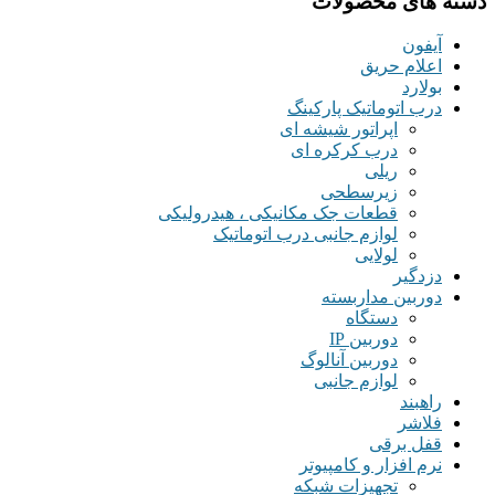
دسته های محصولات
آیفون
اعلام حریق
بولارد
درب اتوماتیک پارکینگ
اپراتور شیشه ای
درب کرکره ای
ریلی
زیرسطحی
قطعات جک مکانیکی ، هیدرولیکی
لوازم جانبی درب اتوماتیک
لولایی
دزدگیر
دوربین مداربسته
دستگاه
دوربین IP
دوربین آنالوگ
لوازم جانبی
راهبند
فلاشر
قفل برقی
نرم افزار و کامپیوتر
تجهیزات شبکه