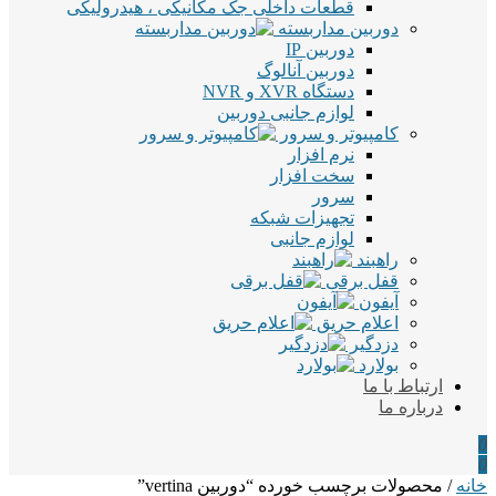
قطعات داخلی جک مکانیکی ، هیدرولیکی
دوربین مداربسته
دوربین IP
دوربین آنالوگ
دستگاه XVR و NVR
لوازم جانبی دوربین
کامپیوتر و سرور
نرم افزار
سخت افزار
سرور
تجهیزات شبکه
لوازم جانبی
راهبند
قفل برقی
آیفون
اعلام حریق
دزدگیر
بولارد
ارتباط با ما
درباره ما
0
0
خانه
/ محصولات برچسب خورده “دوربین vertina”