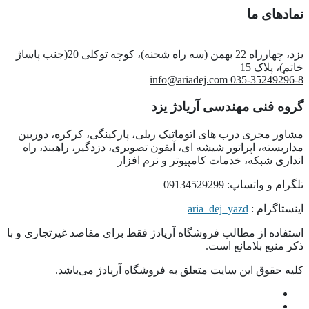
نمادهای ما
یزد، چهارراه 22 بهمن (سه راه شحنه)، کوچه توکلی 20(جنب پاساژ
خاتم)، پلاک 15
info@ariadej.com
035-35249296-8
گروه فنی مهندسی آریادژ یزد
مشاور مجری درب های اتوماتیک ریلی، پارکینگی، کرکره، دوربین
مداربسته، اپراتور شیشه ای، آیفون تصویری، دزدگیر، راهبند، راه
انداری شبکه، خدمات کامپیوتر و نرم افزار
تلگرام و واتساپ: 09134529299
اینستاگرام :
aria_dej_yazd
استفاده از مطالب فروشگاه آریادژ فقط برای مقاصد غیرتجاری و با
ذکر منبع بلامانع است.
کلیه حقوق این سایت متعلق به فروشگاه آریادژ می‌باشد.