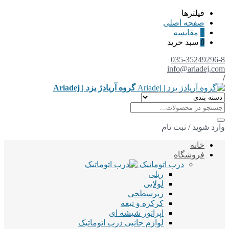
فیلترها
صفحه اصلی
0
مقایسه
0
سبد خرید
035-35249296-8
info@ariadej.com
/
گروه آریادژ یزد | Ariadej
وارد شوید
/
ثبت نام
خانه
فروشگاه
درب اتوماتیک
ریلی
لولایی
زیرسطحی
کرکره و تیغه
اپراتور شیشه ای
لوازم جانبی درب اتوماتیک