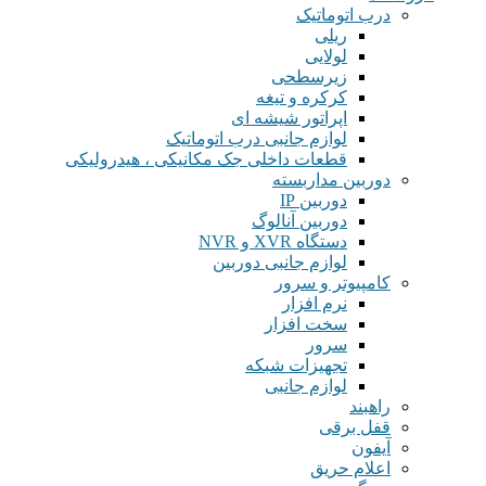
درب اتوماتیک
ریلی
لولایی
زیرسطحی
کرکره و تیغه
اپراتور شیشه ای
لوازم جانبی درب اتوماتیک
قطعات داخلی جک مکانیکی ، هیدرولیکی
دوربین مداربسته
دوربین IP
دوربین آنالوگ
دستگاه XVR و NVR
لوازم جانبی دوربین
کامپیوتر و سرور
نرم افزار
سخت افزار
سرور
تجهیزات شبکه
لوازم جانبی
راهبند
قفل برقی
آیفون
اعلام حریق