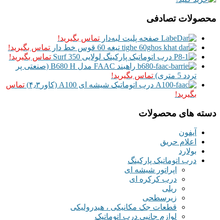
محصولات تصادفی
صفحه پلیت لبه‌دار
تماس بگیرید!
تیغه 60 قوس خط دار
تماس بگیرید!
درب اتوماتیک پارکینگ لولایی Surf 350
تماس بگیرید!
راهبند FAAC مدل B680 H (صنعتی پر
تردد 5 متری)
تماس بگیرید!
درب اتوماتیک شیشه ای A100 (کاور۴٫۳)
تماس
بگیرید!
دسته های محصولات
آیفون
اعلام حریق
بولارد
درب اتوماتیک پارکینگ
اپراتور شیشه ای
درب کرکره ای
ریلی
زیرسطحی
قطعات جک مکانیکی ، هیدرولیکی
لوازم جانبی درب اتوماتیک