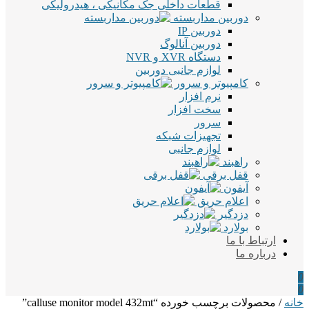
قطعات داخلی جک مکانیکی ، هیدرولیکی
دوربین مداربسته
دوربین IP
دوربین آنالوگ
دستگاه XVR و NVR
لوازم جانبی دوربین
کامپیوتر و سرور
نرم افزار
سخت افزار
سرور
تجهیزات شبکه
لوازم جانبی
راهبند
قفل برقی
آیفون
اعلام حریق
دزدگیر
بولارد
ارتباط با ما
درباره ما
0
0
خانه
/ محصولات برچسب خورده “calluse monitor model 432mt”