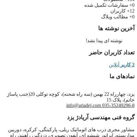
0+
سفارشات تکمیل شده
12+
کاربران
0+
مطالب وبلاگ
آخرین نوشته ها
نوشته ای پیدا نشد!
تعداد کاربران حاضر
2 کاربر
آنلاین
نمادهای ما
یزد، چهارراه 22 بهمن (سه راه شحنه)، کوچه توکلی 20(جنب پاساژ
خاتم)، پلاک 15
info@ariadej.com
035-35249296-8
گروه فنی مهندسی آریادژ یزد
مشاور مجری درب های اتوماتیک ریلی، پارکینگی، کرکره، دوربین
مداربسته، اپراتور شیشه ای، آیفون تصویری، دزدگیر، راهبند، راه