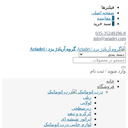
فیلترها
صفحه اصلی
0
مقایسه
0
سبد خرید
035-35249296-8
info@ariadej.com
/
گروه آریادژ یزد | Ariadej
وارد شوید
/
ثبت نام
خانه
فروشگاه
درب اتوماتیک
ریلی
لولایی
زیرسطحی
کرکره و تیغه
اپراتور شیشه ای
لوازم جانبی درب اتوماتیک