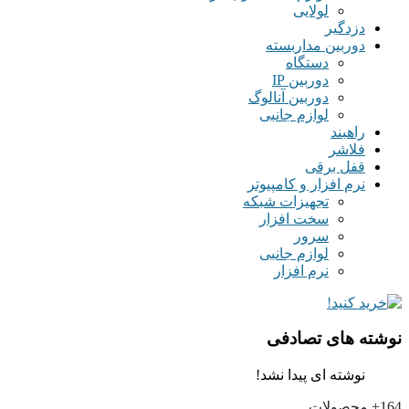
لولایی
دزدگیر
دوربین مداربسته
دستگاه
دوربین IP
دوربین آنالوگ
لوازم جانبی
راهبند
فلاشر
قفل برقی
نرم افزار و کامپیوتر
تجهیزات شبکه
سخت افزار
سرور
لوازم جانبی
نرم افزار
نوشته های تصادفی
نوشته ای پیدا نشد!
164+
محصولات