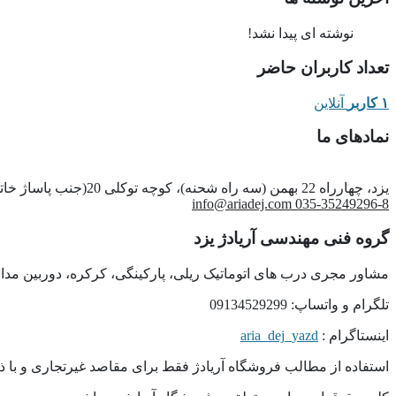
نوشته ای پیدا نشد!
تعداد کاربران حاضر
۱ کاربر
آنلاین
نمادهای ما
یزد، چهارراه 22 بهمن (سه راه شحنه)، کوچه توکلی 20(جنب پاساژ خاتم)، پلاک 15
info@ariadej.com
035-35249296-8
گروه فنی مهندسی آریادژ یزد
مشاور مجری درب های اتوماتیک ریلی، پارکینگی، کرکره، دوربین مداربس
تلگرام و واتساپ: 09134529299
اینستاگرام :
aria_dej_yazd
استفاده از مطالب فروشگاه آریادژ فقط برای مقاصد غیرتجاری و با ذک