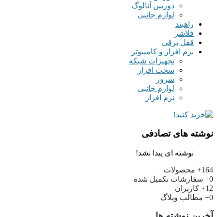
دوربین آنالوگ
لوازم جانبی
راهبند
فلاشر
قفل برقی
نرم افزار و کامپیوتر
تجهیزات شبکه
سخت افزار
سرور
لوازم جانبی
نرم افزار
نوشته های تصادفی
نوشته ای پیدا نشد!
164+
محصولات
0+
سفارشات تکمیل شده
12+
کاربران
0+
مطالب وبلاگ
آخرین نوشته ها