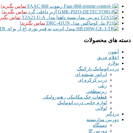
ریموت FAAC 868
تماس بگیرید!
آژیر داخلی گرد
تماس بگیرید!
دوربین مداربسته داهوا مدل T2A21-U-A
تماس بگیری
پنل کوماکس مدل DRC-41UN
تماس بگیرید!
مبدل اترنت به فیبر نوری اچ ار یو ای HRUI HR100W-GE-25-TR
دسته های محصولات
آیفون
اعلام حریق
بولارد
درب اتوماتیک پارکینگ
اپراتور شیشه ای
درب کرکره ای
ریلی
زیرسطحی
قطعات جک مکانیکی ، هیدرولیکی
لوازم جانبی درب اتوماتیک
لولایی
دزدگیر
دوربین مداربسته
دستگاه
دوربین IP