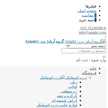
فیلترها
صفحه اصلی
0
مقایسه
0
سبد خرید
035-35249296-8
info@ariadej.com
/
گروه آریادژ یزد | Ariadej
وارد شوید
/
ثبت نام
خانه
فروشگاه
درب اتوماتیک
ریلی
لولایی
زیرسطحی
کرکره و تیغه
اپراتور شیشه ای
لوازم جانبی درب اتوماتیک