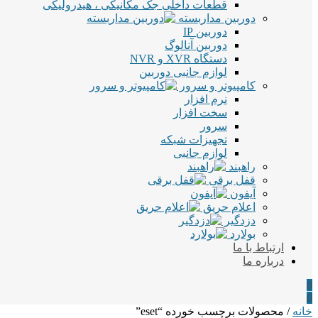
قطعات داخلی جک مکانیکی ، هیدرولیکی
دوربین مداربسته
دوربین IP
دوربین آنالوگ
دستگاه XVR و NVR
لوازم جانبی دوربین
کامپیوتر و سرور
نرم افزار
سخت افزار
سرور
تجهیزات شبکه
لوازم جانبی
راهبند
قفل برقی
آیفون
اعلام حریق
دزدگیر
بولارد
ارتباط با ما
درباره ما
0
0
خانه
/ محصولات برچسب خورده “eset”