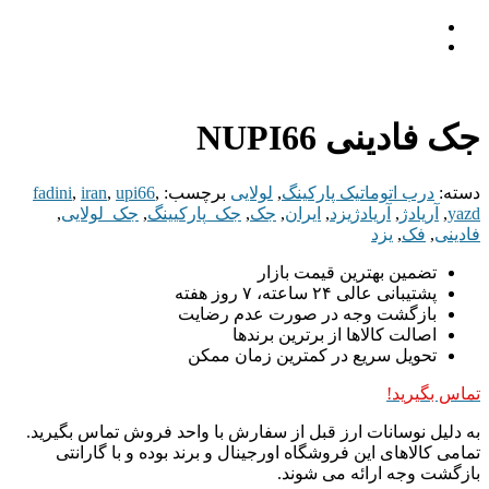
جک فادینی NUPI66
دسته:
درب اتوماتیک پارکینگ
,
لولایی
برچسب:
,
upi66
,
iran
,
fadini
yazd
,
آریادژ
,
آریادژیزد
,
ایران
,
جک
,
جک_پارکیینگ
,
جک_لولایی
,
فادینی
,
فک
,
یزد
تضمین بهترین قیمت بازار
پشتیبانی عالی ۲۴ ساعته، ۷ روز هفته
بازگشت وجه در صورت عدم رضایت
اصالت کالاها از برترین برندها
تحویل سریع در کمترین زمان ممکن
تماس بگیرید!
به دلیل نوسانات ارز قبل از سفارش با واحد فروش تماس بگیرید.
تمامی کالاهای این فروشگاه اورجینال و برند بوده و با گارانتی
بازگشت وجه ارائه می شوند.