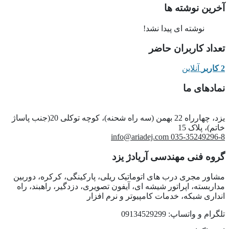
آخرین نوشته ها
نوشته ای پیدا نشد!
تعداد کاربران حاضر
2 کاربر
آنلاین
نمادهای ما
یزد، چهارراه 22 بهمن (سه راه شحنه)، کوچه توکلی 20(جنب پاساژ
خاتم)، پلاک 15
info@ariadej.com
035-35249296-8
گروه فنی مهندسی آریادژ یزد
مشاور مجری درب های اتوماتیک ریلی، پارکینگی، کرکره، دوربین
مداربسته، اپراتور شیشه ای، آیفون تصویری، دزدگیر، راهبند، راه
انداری شبکه، خدمات کامپیوتر و نرم افزار
تلگرام و واتساپ: 09134529299