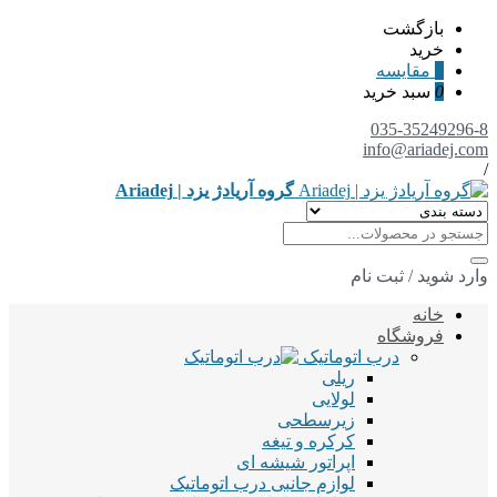
بازگشت
خرید
0
مقایسه
0
سبد خرید
035-35249296-8
info@ariadej.com
/
گروه آریادژ یزد | Ariadej
وارد شوید
/
ثبت نام
خانه
فروشگاه
درب اتوماتیک
ریلی
لولایی
زیرسطحی
کرکره و تیغه
اپراتور شیشه ای
لوازم جانبی درب اتوماتیک