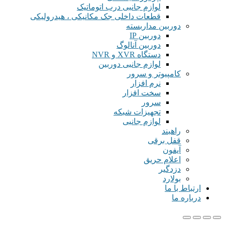
لوازم جانبی درب اتوماتیک
قطعات داخلی جک مکانیکی ، هیدرولیکی
دوربین مداربسته
دوربین IP
دوربین آنالوگ
دستگاه XVR و NVR
لوازم جانبی دوربین
کامپیوتر و سرور
نرم افزار
سخت افزار
سرور
تجهیزات شبکه
لوازم جانبی
راهبند
قفل برقی
آیفون
اعلام حریق
دزدگیر
بولارد
ارتباط با ما
درباره ما