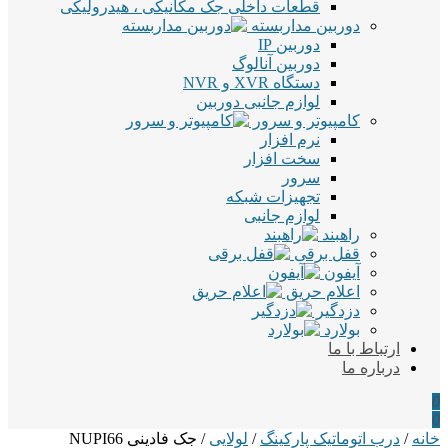
قطعات داخلی جک مکانیکی ، هیدرولیکی
دوربین مداربسته
دوربین IP
دوربین آنالوگ
دستگاه XVR و NVR
لوازم جانبی دوربین
کامپیوتر و سرور
نرم افزار
سخت افزار
سرور
تجهیزات شبکه
لوازم جانبی
راهبند
قفل برقی
آیفون
اعلام حریق
دزدگیر
بولارد
ارتباط با ما
درباره ما
0
0
خانه
/
درب اتوماتیک پارکینگ
/
لولایی
/ جک فادینی NUPI66