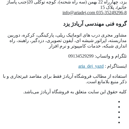
یزد، چهارراه 22 بهمن (سه راه شحنه)، کوچه توکلی 20(جنب پاساژ
خاتم)، پلاک 15
info@ariadej.com
035-35249296-8
گروه فنی مهندسی آریادژ یزد
مشاور مجری درب های اتوماتیک ریلی، پارکینگی، کرکره، دوربین
مداربسته، اپراتور شیشه ای، آیفون تصویری، دزدگیر، راهبند، راه
انداری شبکه، خدمات کامپیوتر و نرم افزار
تلگرام و واتساپ: 09134529299
اینستاگرام :
aria_dej_yazd
استفاده از مطالب فروشگاه آریادژ فقط برای مقاصد غیرتجاری و با
ذکر منبع بلامانع است.
کلیه حقوق این سایت متعلق به فروشگاه آریادژ می‌باشد.