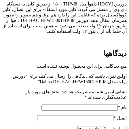
دوربین HDCVI داهوآ مدل ۱۵۰۰THP-I8 از طریق کابل به دستگاه
دی وی آر متصل می گردد. کابل مورد استفاده برای این اتصال، کابل
کوواکسیال بوده که قابلیت این را دارد هم برق و هم تصویر را بطور
همزمان انتقال بدهد. دوربین DH-HAC-HFW1500THP-I8 داهوا از
طریق جریان ۱۲ ولت تغذیه می شود به همین سبب برای استفاده از
آن حتما باید از آداپتور ۱۲ ولت استفاده کنید.
دیدگاهها
هیچ دیدگاهی برای این محصول نوشته نشده است.
اولین نفری باشید که دیدگاهی را ارسال می کنید برای “دوربین
بولت مدل Dahua DH-HAC-HFW1500THP-I8”
نشانی ایمیل شما منتشر نخواهد شد.
بخش‌های موردنیاز
علامت‌گذاری شده‌اند
*
نام
*
ایمیل
*
امتیاز شما
*