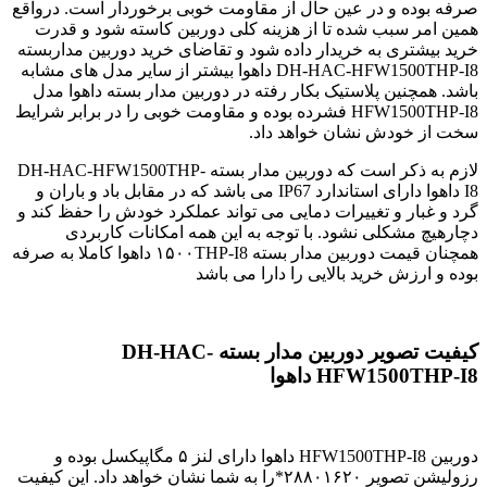
صرفه بوده و در عین حال از مقاومت خوبی برخوردار است. درواقع
همین امر سبب شده تا از هزینه کلی دوربین کاسته شود و قدرت
خرید بیشتری به خریدار داده شود و تقاضای خرید دوربین مداربسته
DH-HAC-HFW1500THP-I8 داهوا بیشتر از سایر مدل های مشابه
باشد. همچنین پلاستیک بکار رفته در دوربین مدار بسته داهوا مدل
HFW1500THP-I8 فشرده بوده و مقاومت خوبی را در برابر شرایط
سخت از خودش نشان خواهد داد.
لازم به ذکر است که دوربین مدار بسته DH-HAC-HFW1500THP-
I8 داهوا دارای استاندارد IP67 می باشد که در مقابل باد و باران و
گرد و غبار و تغییرات دمایی می تواند عملکرد خودش را حفظ کند و
دچارهیچ مشکلی نشود. با توجه به این همه امکانات کاربردی
همچنان قیمت دوربین مدار بسته ۱۵۰۰THP-I8 داهوا کاملا به صرفه
بوده و ارزش خرید بالایی را دارا می باشد
کیفیت تصویر دوربین مدار بسته DH-HAC-
HFW1500THP-I8 داهوا
دوربین HFW1500THP-I8 داهوا دارای لنز ۵ مگاپیکسل بوده و
رزولیشن تصویر ۲۸۸۰۱۶۲۰*را به شما نشان خواهد داد. این کیفیت