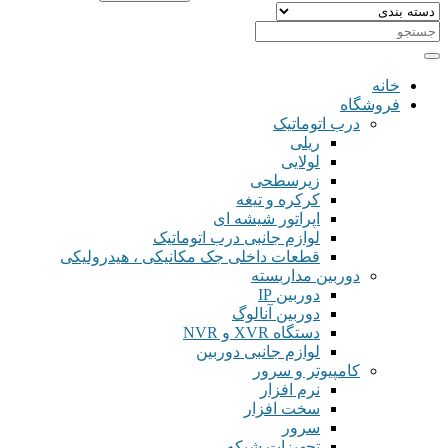
خانه
فروشگاه
درب اتوماتیک
ریلی
لولایی
زیرسطحی
کرکره و تیغه
اپراتور شیشه ای
لوازم جانبی درب اتوماتیک
قطعات داخلی جک مکانیکی ، هیدرولیکی
دوربین مداربسته
دوربین IP
دوربین آنالوگ
دستگاه XVR و NVR
لوازم جانبی دوربین
کامپیوتر و سرور
نرم افزار
سخت افزار
سرور
تجهیزات شبکه