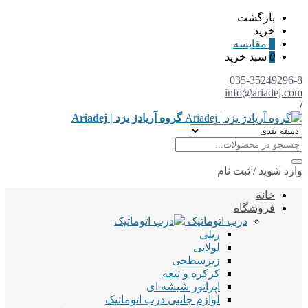
بازگشت
خرید
0
مقایسه
0
سبد خرید
035-35249296-8
info@ariadej.com
/
گروه آریادژ یزد | Ariadej
وارد شوید
/
ثبت نام
خانه
فروشگاه
درب اتوماتیک
ریلی
لولایی
زیرسطحی
کرکره و تیغه
اپراتور شیشه ای
لوازم جانبی درب اتوماتیک