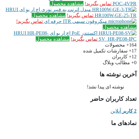
POC-4VPR
تماس بگیرید!
مشاهده محصول
مبدل اترنت به فیبر نوری اچ ار یو ای HRUI
HR100W-GE-25-TR
تماس بگیرید!
مشاهده محصول
میکروفون سیمی ITR حرفه ای
تماس بگیرید!
مشاهده محصول
اکستندر PoE اچ ار یو ای HRUI HR-PE08-
SV_HR-PE08-IPC
تماس بگیرید!
مشاهده محصول
164+
محصولات
17+
سفارشات تکمیل شده
12+
کاربران
0+
مطالب وبلاگ
آخرین نوشته ها
نوشته ای پیدا نشد!
تعداد کاربران حاضر
2 کاربر
آنلاین
نمادهای ما