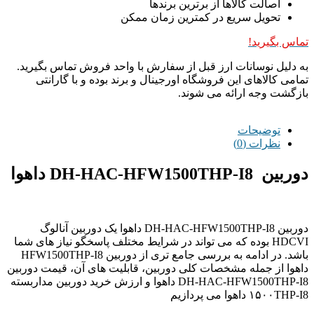
اصالت کالاها از برترین برندها
تحویل سریع در کمترین زمان ممکن
تماس بگیرید!
به دلیل نوسانات ارز قبل از سفارش با واحد فروش تماس بگیرید.
تمامی کالاهای این فروشگاه اورجینال و برند بوده و با گارانتی
بازگشت وجه ارائه می شوند.
توضیحات
نظرات (0)
دوربین DH-HAC-HFW1500THP-I8 داهوا
دوربین DH-HAC-HFW1500THP-I8 داهوا یک دوربین آنالوگ
HDCVI بوده که می تواند در شرایط مختلف پاسخگو نیاز های شما
باشد. در ادامه به بررسی جامع تری از دوربین HFW1500THP-I8
داهوا از جمله مشخصات کلی دوربین، قابلیت های آن، قیمت دوربین
DH-HAC-HFW1500THP-I8 داهوا و ارزش خرید دوربین مداربسته
۱۵۰۰THP-I8 داهوا می پردازیم