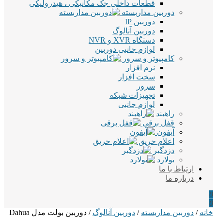
قطعات داخلی جک مکانیکی ، هیدرولیکی
دوربین مداربسته
دوربین IP
دوربین آنالوگ
دستگاه XVR و NVR
لوازم جانبی دوربین
کامپیوتر و سرور
نرم افزار
سخت افزار
سرور
تجهیزات شبکه
لوازم جانبی
راهبند
قفل برقی
آیفون
اعلام حریق
دزدگیر
بولارد
ارتباط با ما
درباره ما
0
0
خانه
/
دوربین مداربسته
/
دوربین آنالوگ
/ دوربین بولت مدل Dahua