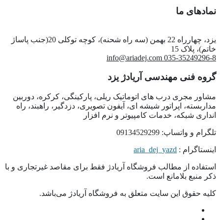
نمادهای ما
یزد، چهارراه 22 بهمن (سه راه شحنه)، کوچه توکلی 20(جنب پاساژ
خاتم)، پلاک 15
info@ariadej.com
035-35249296-8
گروه فنی مهندسی آریادژ یزد
مشاور مجری درب های اتوماتیک ریلی، پارکینگی، کرکره، دوربین
مداربسته، اپراتور شیشه ای، آیفون تصویری، دزدگیر، راهبند، راه
انداری شبکه، خدمات کامپیوتر و نرم افزار
تلگرام و واتساپ: 09134529299
اینستاگرام :
aria_dej_yazd
استفاده از مطالب فروشگاه آریادژ فقط برای مقاصد غیرتجاری و با
ذکر منبع بلامانع است.
کلیه حقوق این سایت متعلق به فروشگاه آریادژ می‌باشد.