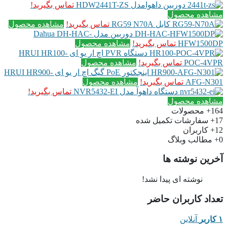
دوربین داهوامدل HDW2441T-ZS
تماس بگیرید!
مشاهده محصول
کابل RG59 N70A
تماس بگیرید!
مشاهده محصول
دوربین مدل Dahua DH-HAC-
HFW1500DP
تماس بگیرید!
مشاهده محصول
دستگاه PVR اچ ار یو ای HRUI HR100-
POC-4VPR
تماس بگیرید!
مشاهده محصول
اینجکتور PoE گیگ اچ ار یو ای HRUI HR900-
AFG-N301
تماس بگیرید!
مشاهده محصول
دستگاه داهوآ مدل NVR5432-EI
تماس بگیرید!
مشاهده محصول
164+
محصولات
17+
سفارشات تکمیل شده
12+
کاربران
0+
مطالب وبلاگ
آخرین نوشته ها
نوشته ای پیدا نشد!
تعداد کاربران حاضر
۱ کاربر
آنلاین