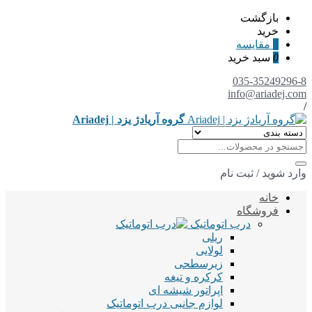
بازگشت
خرید
0
مقایسه
0
سبد خرید
035-35249296-8
info@ariadej.com
/
گروه آریادژ یزد | Ariadej
وارد شوید
/
ثبت نام
خانه
فروشگاه
درب اتوماتیک
ریلی
لولایی
زیرسطحی
کرکره و تیغه
اپراتور شیشه ای
لوازم جانبی درب اتوماتیک