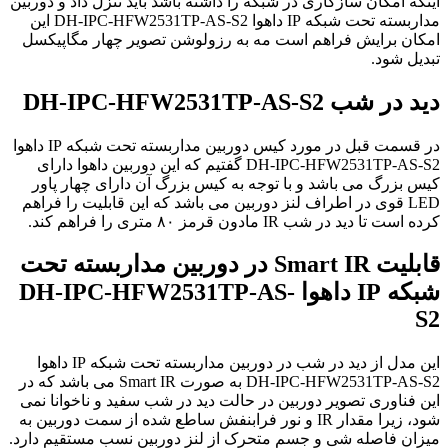
اینکه امکان سازگاری در شبکه را داشته باشد باید تنزل داد و دوربین
مداربسته تحت شبکه IP داهوا DH-IPC-HFW2531TP-AS-S2 این
امکان برایش فراهم است مه به رزولوشن تصویر چهار مگاپیکسل
تبدیل شود.
دید در شب DH-IPC-HFW2531TP-AS-S2
در قسمت قبل در مورد کیس دوربین مداربسته تحت شبکه IP داهوا
DH-IPC-HFW2531TP-AS-S2 گفتیم که این دوربین داهوا دارای
کیس بزرگ می باشد و با توجه به کیس بزرگ آن دارای چهار پاور
LED قوی در اطراف لنز دوربین می باشد که این قابلیت را فراهم
کرده است تا دید در شب IR مادون قرمز ۸۰ متری را فراهم کند.
قابلیت Smart IR در دوربین مداربسته تحت
شبکه IP داهوا DH-IPC-HFW2531TP-AS-
S2
این مدل از دید در شب در دوربین مداربسته تحت شبکه IP داهوا
DH-IPC-HFW2531TP-AS-S2 به صورت Smart IR می باشد که در
این فناوری تصویر دوربین در حالت دید در شب سفید و ناخوانا نمی
شود، زیرا مقدار IR و نور فرابنفش ساطع شده از سمت دوربین به
میزان فاصله شی و جسم متحرک از لنز دوربین نسب مستقیم دارد.