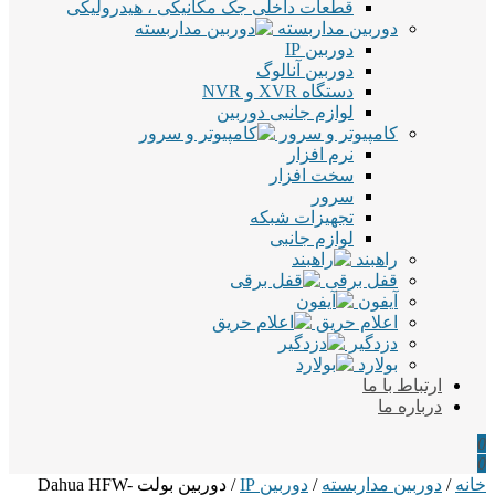
قطعات داخلی جک مکانیکی ، هیدرولیکی
دوربین مداربسته
دوربین IP
دوربین آنالوگ
دستگاه XVR و NVR
لوازم جانبی دوربین
کامپیوتر و سرور
نرم افزار
سخت افزار
سرور
تجهیزات شبکه
لوازم جانبی
راهبند
قفل برقی
آیفون
اعلام حریق
دزدگیر
بولارد
ارتباط با ما
درباره ما
0
0
خانه
/
دوربین مداربسته
/
دوربین IP
/ دوربین بولت Dahua HFW-