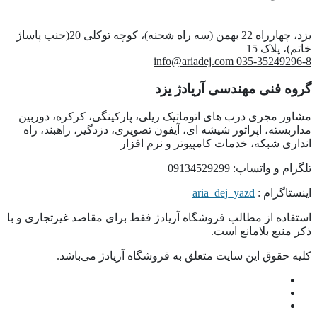
یزد، چهارراه 22 بهمن (سه راه شحنه)، کوچه توکلی 20(جنب پاساژ
خاتم)، پلاک 15
info@ariadej.com
035-35249296-8
گروه فنی مهندسی آریادژ یزد
مشاور مجری درب های اتوماتیک ریلی، پارکینگی، کرکره، دوربین
مداربسته، اپراتور شیشه ای، آیفون تصویری، دزدگیر، راهبند، راه
انداری شبکه، خدمات کامپیوتر و نرم افزار
تلگرام و واتساپ: 09134529299
اینستاگرام :
aria_dej_yazd
استفاده از مطالب فروشگاه آریادژ فقط برای مقاصد غیرتجاری و با
ذکر منبع بلامانع است.
کلیه حقوق این سایت متعلق به فروشگاه آریادژ می‌باشد.