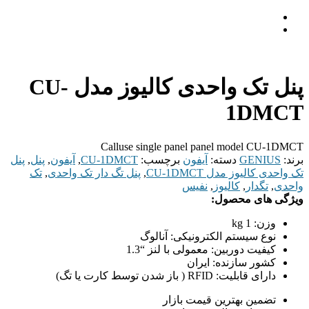
پنل تک واحدی کالیوز مدل CU-
1DMCT
Calluse single panel panel model CU-1DMCT
برند:
GENIUS
دسته:
آیفون
برچسب:
CU-1DMCT
,
آیفون
,
پنل
,
پنل
تک واحدی کالیوز مدل CU-1DMCT
,
پنل تگ دار تک واحدی
,
تک
واحدی
,
تگدار
,
کالیوز
,
نفیس
ویژگی های محصول:
وزن:
1 kg
نوع سیستم الکترونیکی:
آنالوگ
کیفیت دوربین:
معمولی با لنز “1.3
کشور سازنده:
ایران
دارای قابلیت:
RFID ( باز شدن توسط کارت یا تگ)
تضمین بهترین قیمت بازار