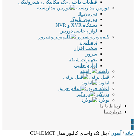
قطعات داخلی جک مکانیکی ، هیدرولیکی
دوربین مداربسته
دوربین IP
دوربین آنالوگ
دستگاه XVR و NVR
لوازم جانبی دوربین
کامپیوتر و سرور
نرم افزار
سخت افزار
سرور
تجهیزات شبکه
لوازم جانبی
راهبند
قفل برقی
آیفون
اعلام حریق
دزدگیر
بولارد
ارتباط با ما
درباره ما
0
0
خانه
/
آیفون
/ پنل تک واحدی کالیوز مدل CU-1DMCT