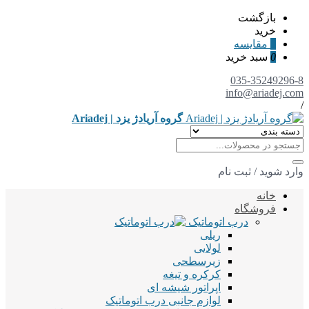
بازگشت
خرید
0
مقایسه
0
سبد خرید
035-35249296-8
info@ariadej.com
/
گروه آریادژ یزد | Ariadej
وارد شوید
/
ثبت نام
خانه
فروشگاه
درب اتوماتیک
ریلی
لولایی
زیرسطحی
کرکره و تیغه
اپراتور شیشه ای
لوازم جانبی درب اتوماتیک